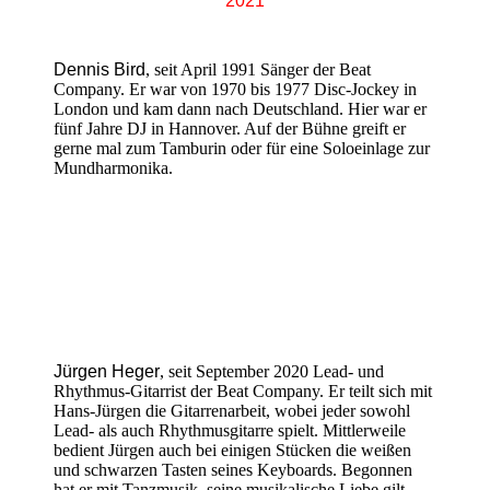
2021
Dennis Bird
, seit April 1991 Sänger der Beat
Company. Er war von 1970 bis 1977 Disc-Jockey in
London und kam dann nach Deutschland. Hier war er
fünf Jahre DJ in Hannover. Auf der Bühne greift er
gerne mal zum Tamburin oder für eine Soloeinlage zur
Mundharmonika.
Jürgen Heger
, seit September 2020 Lead- und
Rhythmus-Gitarrist der Beat Company. Er teilt sich mit
Hans-Jürgen die Gitarrenarbeit, wobei jeder sowohl
Lead- als auch Rhythmusgitarre spielt. Mittlerweile
bedient Jürgen auch bei einigen Stücken die weißen
und schwarzen Tasten seines Keyboards. Begonnen
hat er mit Tanzmusik, seine musikalische Liebe gilt